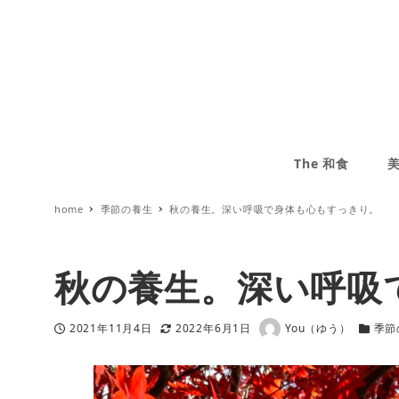
The 和食
home
季節の養生
秋の養生。深い呼吸で身体も心もすっきり。
秋の養生。深い呼吸
2021年11月4日
2022年6月1日
You（ゆう）
季節
投稿日
更新日
著
カテゴ
者