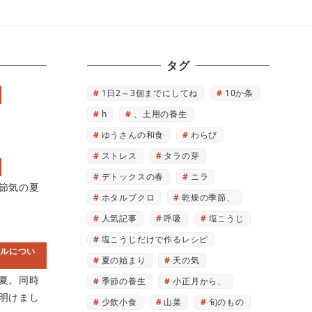
タグ
1日2～3個までにしてね
10か条
h
、土用の養生
ゆうさんの和食
わらび
ストレス
タラの芽
デトックスの春
ニラ
節気の夏
ホタルブクロ
乾燥の季節、
人気記事
呼吸
塩こうじ
塩こうじだけで作るレシピ
ルについ
夏の始まり
天の気
夏。同時
季節の養生
小正月から、
明けまし
少飲小食
山菜
旬のもの