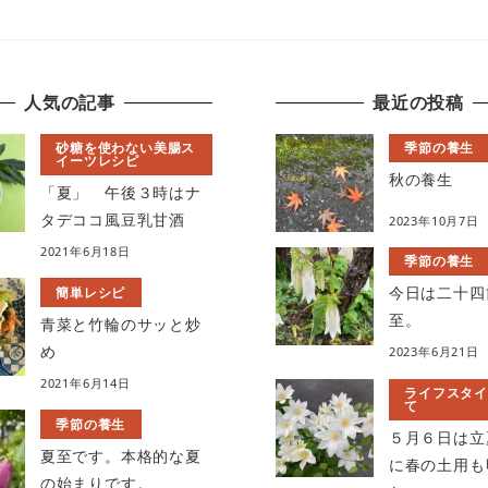
人気の記事
最近の投稿
砂糖を使わない美腸ス
季節の養生
イーツレシピ
秋の養生
「夏」 午後３時はナ
タデココ風豆乳甘酒
2023年10月7日
2021年6月18日
季節の養生
今日は二十四
簡単レシピ
至。
青菜と竹輪のサッと炒
め
2023年6月21日
2021年6月14日
ライフスタイ
て
季節の養生
５月６日は立
夏至です。本格的な夏
に春の土用も
の始まりです。