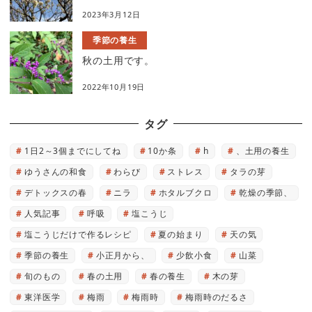
2023年3月12日
季節の養生
秋の土用です。
2022年10月19日
タグ
1日2～3個までにしてね
10か条
h
、土用の養生
ゆうさんの和食
わらび
ストレス
タラの芽
デトックスの春
ニラ
ホタルブクロ
乾燥の季節、
人気記事
呼吸
塩こうじ
塩こうじだけで作るレシピ
夏の始まり
天の気
季節の養生
小正月から、
少飲小食
山菜
旬のもの
春の土用
春の養生
木の芽
東洋医学
梅雨
梅雨時
梅雨時のだるさ