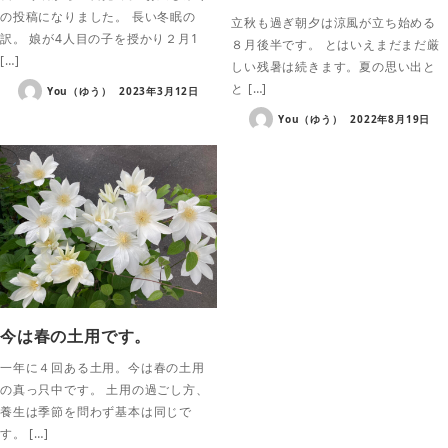
の投稿になりました。 長い冬眠の
立秋も過ぎ朝夕は涼風が立ち始める
訳。 娘が4人目の子を授かり２月1
８月後半です。 とはいえまだまだ厳
[…]
しい残暑は続きます。夏の思い出と
と […]
You（ゆう）
2023年3月12日
You（ゆう）
2022年8月19日
今は春の土用です。
一年に４回ある土用。今は春の土用
の真っ只中です。 土用の過ごし方、
養生は季節を問わず基本は同じで
す。 […]