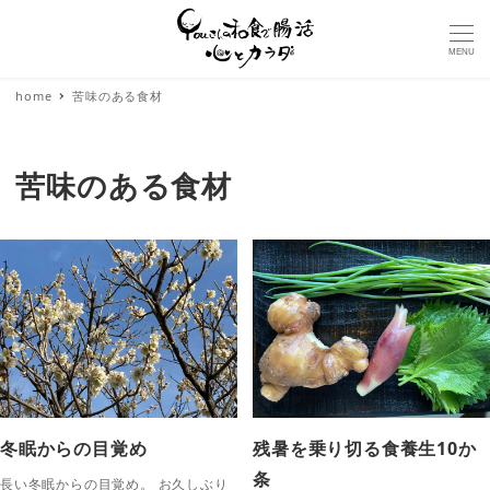
MENU
home
苦味のある食材
苦味のある食材
冬眠からの目覚め
残暑を乗り切る食養生10か
条
長い冬眠からの目覚め。 お久しぶり