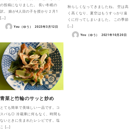
の投稿になりました。 長い冬眠の
秋らしくなってきましたね。 空は高
訳。 娘が4人目の子を授かり２月1
く高くなり、夏空はもうすっかり遠
[…]
くに行ってしまいました。 この季節
[…]
You（ゆう）
2023年3月12日
You（ゆう）
2021年10月20日
青菜と竹輪のサッと炒め
とても簡単で美味しい一品です。コ
スパも◎ 冷蔵庫に何もなく、時間も
ないときに生まれたレシピです。塩
こ […]