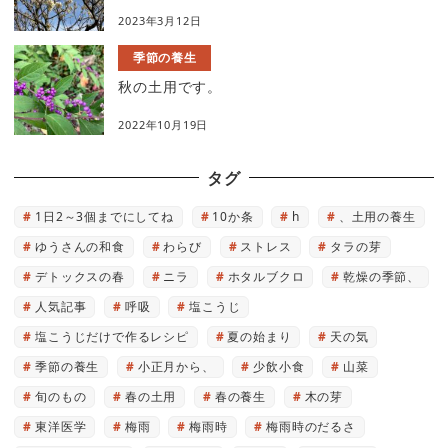
2023年3月12日
季節の養生
秋の土用です。
2022年10月19日
タグ
1日2～3個までにしてね
10か条
h
、土用の養生
ゆうさんの和食
わらび
ストレス
タラの芽
デトックスの春
ニラ
ホタルブクロ
乾燥の季節、
人気記事
呼吸
塩こうじ
塩こうじだけで作るレシピ
夏の始まり
天の気
季節の養生
小正月から、
少飲小食
山菜
旬のもの
春の土用
春の養生
木の芽
東洋医学
梅雨
梅雨時
梅雨時のだるさ