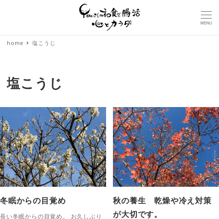
MENU
home
塩こうじ
塩こうじ
冬眠からの目覚め
秋の養生 乾燥や冷え対策
が大切です。
長い冬眠からの目覚め。 お久しぶり