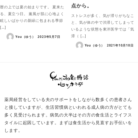
点から。
暦の上では夏の始まりです。 夏来た
る、夏立つ日。 薫風が肌に心地よく
ストレスが多く、気が滞りがちなこ
眩しいばかりの新緑に包まれる季節
と、気が体の中で渋滞してしまって
[…]
いるような状態を東洋医学では「気
滞（ […]
You（ゆう）
2023年5月7日
You（ゆう）
2021年10月10日
薬局経営をしている夫のサポートをしながら数多くの患者さん
と接していますが、生活習慣病といわれる成人病の方がとても
多く見受けられます。病気の大半はその方の食生活とライフス
タイルに起因しています。まずは食生活から見直すお手伝いを
します。