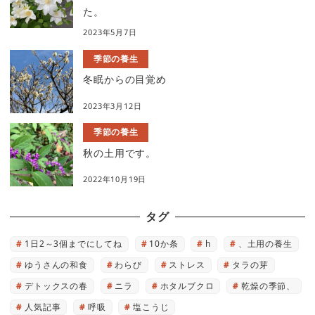
た。
2023年5月7日
季節の養生
冬眠からの目覚め
2023年3月12日
季節の養生
秋の土用です。
2022年10月19日
タグ
1日2～3個までにしてね
10か条
h
、土用の養生
ゆうさんの和食
わらび
ストレス
タラの芽
デトックスの春
ニラ
ホタルブクロ
乾燥の季節、
人気記事
呼吸
塩こうじ