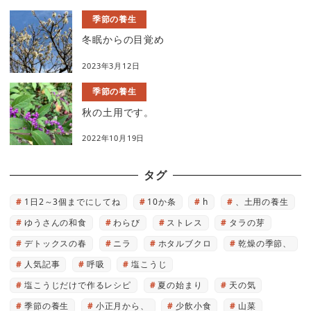
季節の養生
冬眠からの目覚め
2023年3月12日
季節の養生
秋の土用です。
2022年10月19日
タグ
1日2～3個までにしてね
10か条
h
、土用の養生
ゆうさんの和食
わらび
ストレス
タラの芽
デトックスの春
ニラ
ホタルブクロ
乾燥の季節、
人気記事
呼吸
塩こうじ
塩こうじだけで作るレシピ
夏の始まり
天の気
季節の養生
小正月から、
少飲小食
山菜