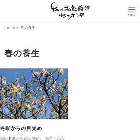
MENU
home
春の養生
春の養生
冬眠からの目覚め
長い冬眠からの目覚め。 お久しぶり