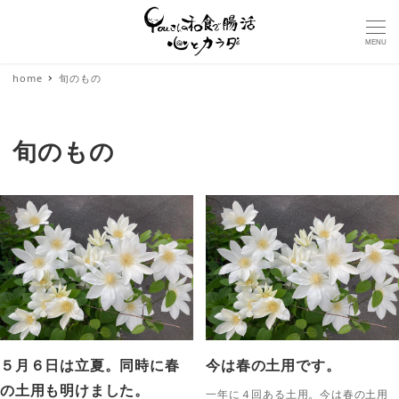
MENU
home
旬のもの
旬のもの
５月６日は立夏。同時に春
今は春の土用です。
の土用も明けました。
一年に４回ある土用。今は春の土用