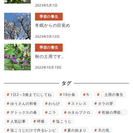
2023年5月7日
季節の養生
冬眠からの目覚め
2023年3月12日
季節の養生
秋の土用です。
2022年10月19日
タグ
1日2～3個までにしてね
10か条
h
、土用の養生
ゆうさんの和食
わらび
ストレス
タラの芽
デトックスの春
ニラ
ホタルブクロ
乾燥の季節、
人気記事
呼吸
塩こうじ
塩こうじだけで作るレシピ
夏の始まり
天の気