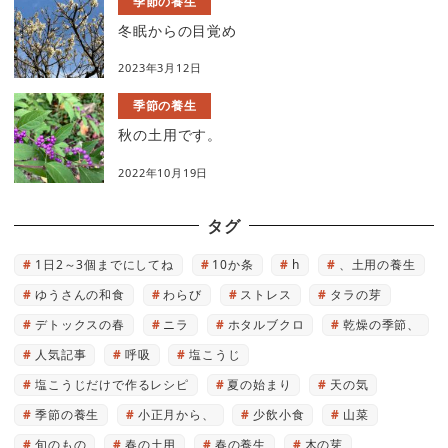
季節の養生
冬眠からの目覚め
2023年3月12日
季節の養生
秋の土用です。
2022年10月19日
タグ
1日2～3個までにしてね
10か条
h
、土用の養生
ゆうさんの和食
わらび
ストレス
タラの芽
デトックスの春
ニラ
ホタルブクロ
乾燥の季節、
人気記事
呼吸
塩こうじ
塩こうじだけで作るレシピ
夏の始まり
天の気
季節の養生
小正月から、
少飲小食
山菜
旬のもの
春の土用
春の養生
木の芽